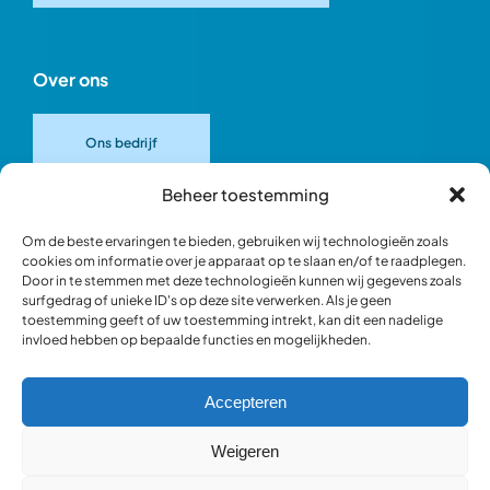
Over ons
Ons bedrijf
Beheer toestemming
Onze merken
Om de beste ervaringen te bieden, gebruiken wij technologieën zoals
cookies om informatie over je apparaat op te slaan en/of te raadplegen.
Door in te stemmen met deze technologieën kunnen wij gegevens zoals
Ons team
surfgedrag of unieke ID's op deze site verwerken. Als je geen
toestemming geeft of uw toestemming intrekt, kan dit een nadelige
invloed hebben op bepaalde functies en mogelijkheden.
Verantwoord ondernemen
Accepteren
Blik in de werkplaats
Weigeren