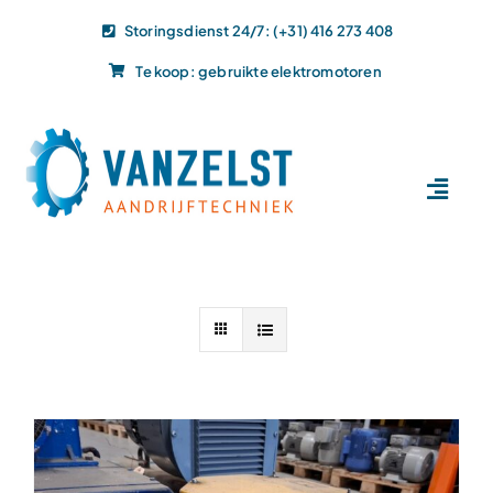
Ga
Storingsdienst 24/7: (+31) 416 273 408
naar
Te koop: gebruikte elektromotoren
inhoud
Toggl
Navig
Home
Dit doen wij
Dit leveren wij
Vacatures
Actueel
Projecten