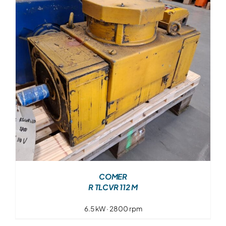
Over ons
Contact
COMER
R TLCVR 112 M
6.5 kW · 2800 rpm