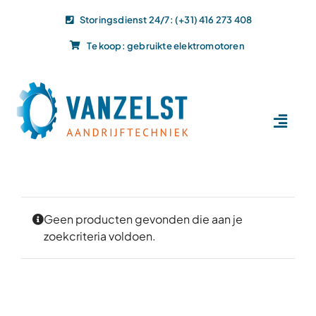
Ga
Storingsdienst 24/7: (+31) 416 273 408
naar
Te koop: gebruikte elektromotoren
inhoud
Toggl
Navig
Home
Dit doen wij
Dit leveren wij
Geen producten gevonden die aan je
zoekcriteria voldoen.
Vacatures
Actueel
Projecten