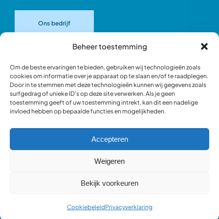
Ons bedrijf
Beheer toestemming
Onze merken
Om de beste ervaringen te bieden, gebruiken wij technologieën zoals
cookies om informatie over je apparaat op te slaan en/of te raadplegen.
Door in te stemmen met deze technologieën kunnen wij gegevens zoals
Ons team
surfgedrag of unieke ID's op deze site verwerken. Als je geen
toestemming geeft of uw toestemming intrekt, kan dit een nadelige
invloed hebben op bepaalde functies en mogelijkheden.
Verantwoord ondernemen
Accepteren
Blik in de werkplaats
Weigeren
Bekijk voorkeuren
Webshop occasions
Cookiebeleid
Privacyverklaring