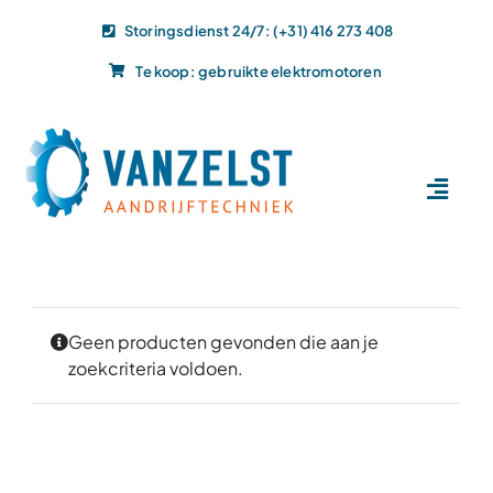
Ga
Storingsdienst 24/7: (+31) 416 273 408
naar
Te koop: gebruikte elektromotoren
inhoud
Toggl
Navig
Home
Dit doen wij
Dit leveren wij
Geen producten gevonden die aan je
zoekcriteria voldoen.
Vacatures
Actueel
Projecten