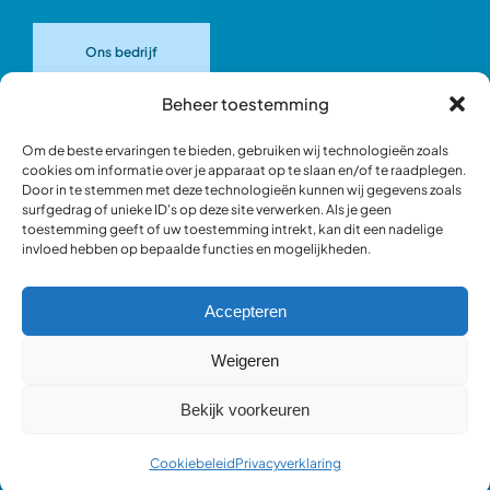
Ons bedrijf
Beheer toestemming
Onze merken
Om de beste ervaringen te bieden, gebruiken wij technologieën zoals
cookies om informatie over je apparaat op te slaan en/of te raadplegen.
Door in te stemmen met deze technologieën kunnen wij gegevens zoals
Ons team
surfgedrag of unieke ID's op deze site verwerken. Als je geen
toestemming geeft of uw toestemming intrekt, kan dit een nadelige
invloed hebben op bepaalde functies en mogelijkheden.
Verantwoord ondernemen
Accepteren
Blik in de werkplaats
Weigeren
Bekijk voorkeuren
Webshop occasions
Cookiebeleid
Privacyverklaring