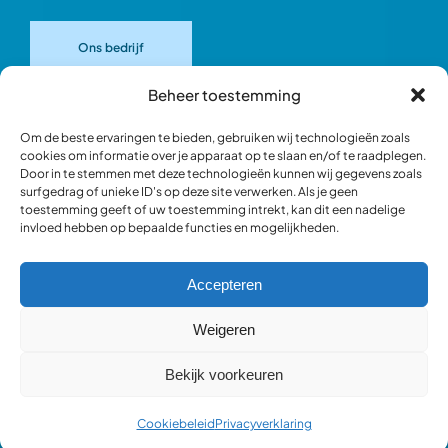
Ons bedrijf
Beheer toestemming
Onze merken
Om de beste ervaringen te bieden, gebruiken wij technologieën zoals
cookies om informatie over je apparaat op te slaan en/of te raadplegen.
Door in te stemmen met deze technologieën kunnen wij gegevens zoals
Ons team
surfgedrag of unieke ID's op deze site verwerken. Als je geen
toestemming geeft of uw toestemming intrekt, kan dit een nadelige
invloed hebben op bepaalde functies en mogelijkheden.
Verantwoord ondernemen
Accepteren
Blik in de werkplaats
Weigeren
Bekijk voorkeuren
Webshop occasions
Cookiebeleid
Privacyverklaring