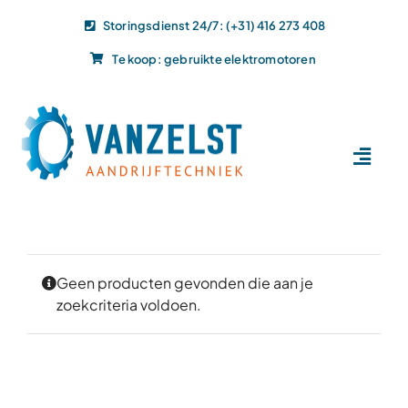
Ga
Storingsdienst 24/7: (+31) 416 273 408
naar
Te koop: gebruikte elektromotoren
inhoud
Toggl
Navig
Home
Dit doen wij
Dit leveren wij
Geen producten gevonden die aan je
zoekcriteria voldoen.
Vacatures
Actueel
Projecten