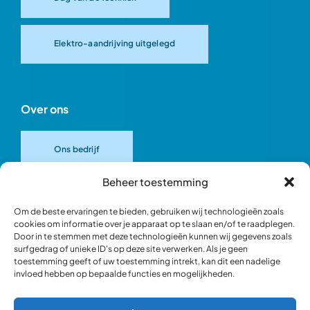
Elektro-aandrijving uitgelegd
Over ons
Ons bedrijf
Beheer toestemming
Onze merken
Om de beste ervaringen te bieden, gebruiken wij technologieën zoals
cookies om informatie over je apparaat op te slaan en/of te raadplegen.
Door in te stemmen met deze technologieën kunnen wij gegevens zoals
Ons team
surfgedrag of unieke ID's op deze site verwerken. Als je geen
toestemming geeft of uw toestemming intrekt, kan dit een nadelige
invloed hebben op bepaalde functies en mogelijkheden.
Verantwoord ondernemen