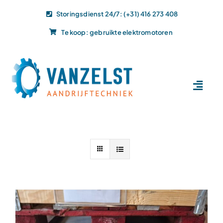
Ga
Storingsdienst 24/7: (+31) 416 273 408
naar
Te koop: gebruikte elektromotoren
inhoud
Toggl
Navig
Home
Dit doen wij
Dit leveren wij
Vacatures
Actueel
Projecten