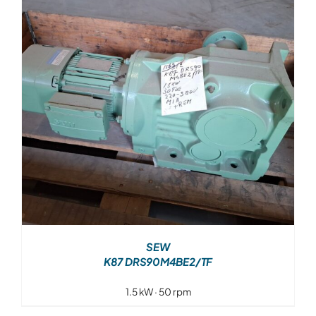
Over ons
Contact
SEW
K87 DRS90M4BE2/TF
1.5 kW · 50 rpm