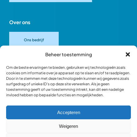
Over ons
Ons bedrijf
Beheer toestemming
Onze merken
Om de beste ervaringen te bieden, gebruiken wij technologieën zoals
cookies om informatie over je apparaat op te slaan en/of te raadplegen.
Door in te stemmen met deze technologieën kunnen wij gegevens zoals
Ons team
surfgedrag of unieke ID's op deze site verwerken. Als je geen
toestemming geeft of uw toestemming intrekt, kan dit een nadelige
invloed hebben op bepaalde functies en mogelijkheden.
Verantwoord ondernemen
Accepteren
Blik in de werkplaats
Weigeren