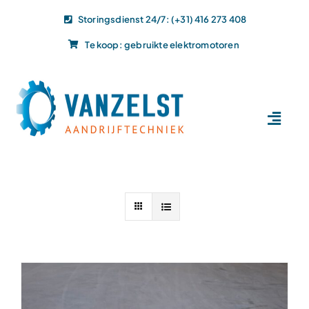
Ga
Storingsdienst 24/7: (+31) 416 273 408
naar
Te koop: gebruikte elektromotoren
inhoud
Toggl
Navig
Home
Dit doen wij
Dit leveren wij
Vacatures
Actueel
Projecten