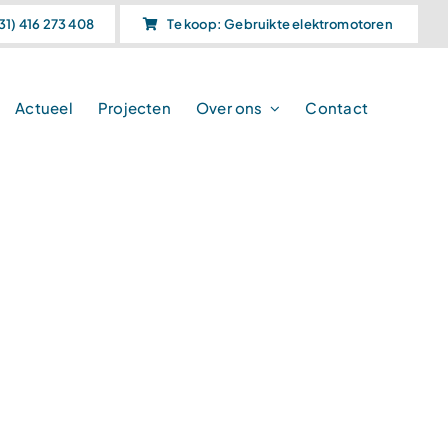
31) 416 273 408
Te koop: Gebruikte elektromotoren
Actueel
Projecten
Over ons
Contact