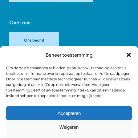
Over ons
Ons bedrijf
Beheer toestemming
Onze merken
Om de beste ervaringen te bieden, gebruiken wij technologieën zoals
cookies om informatie over je apparaat op te slaan en/of te raadplegen.
Door in te stemmen met deze technologieën kunnen wij gegevens zoals
Ons team
surfgedrag of unieke ID's op deze site verwerken. Als je geen
toestemming geeft of uw toestemming intrekt, kan dit een nadelige
invloed hebben op bepaalde functies en mogelijkheden.
Verantwoord ondernemen
Accepteren
Blik in de werkplaats
Weigeren