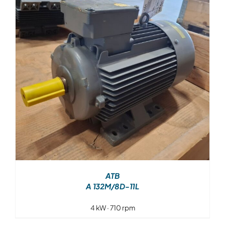
Over ons
Contact
ATB
A 132M/8D-11L
4 kW · 710 rpm