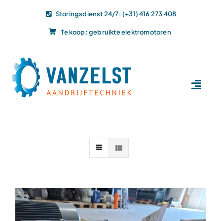
Ga
Storingsdienst 24/7: (+31) 416 273 408
naar
Te koop: gebruikte elektromotoren
inhoud
Toggl
Navig
Home
Dit doen wij
Dit leveren wij
Vacatures
Actueel
Projecten