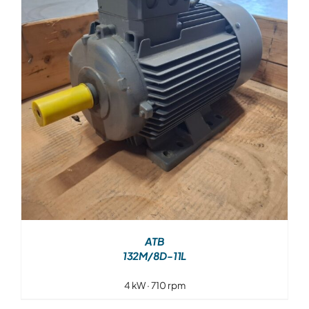
Over ons
Contact
ATB
132M/8D-11L
4 kW · 710 rpm