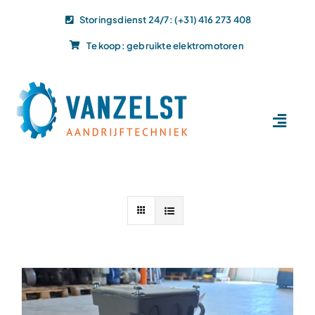
Ga
Storingsdienst 24/7: (+31) 416 273 408
naar
Te koop: gebruikte elektromotoren
inhoud
Toggl
Navig
Home
Dit doen wij
Dit leveren wij
Vacatures
Actueel
Projecten