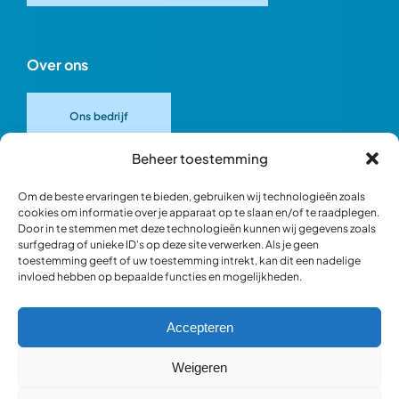
Over ons
Ons bedrijf
Beheer toestemming
Onze merken
Om de beste ervaringen te bieden, gebruiken wij technologieën zoals
cookies om informatie over je apparaat op te slaan en/of te raadplegen.
Door in te stemmen met deze technologieën kunnen wij gegevens zoals
Ons team
surfgedrag of unieke ID's op deze site verwerken. Als je geen
toestemming geeft of uw toestemming intrekt, kan dit een nadelige
invloed hebben op bepaalde functies en mogelijkheden.
Verantwoord ondernemen
Accepteren
Blik in de werkplaats
Weigeren