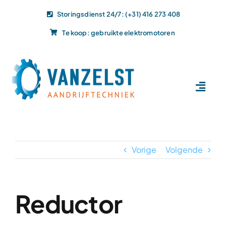
Ga
Storingsdienst 24/7: (+31) 416 273 408
naar
Te koop: gebruikte elektromotoren
inhoud
Toggl
Navig
Home
Dit doen wij
Vorige
Volgende
Dit leveren wij
Vacatures
Actueel
Reductor
Projecten