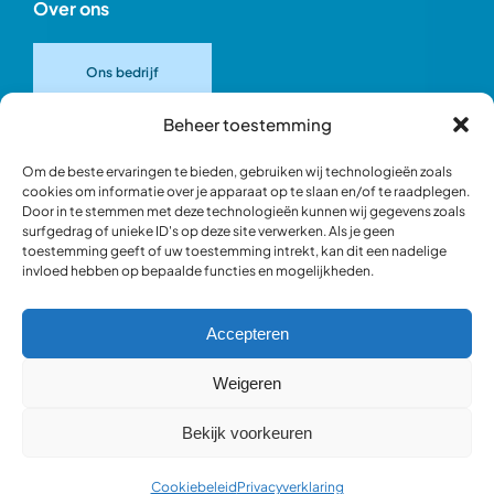
Over ons
Ons bedrijf
Beheer toestemming
Onze merken
Om de beste ervaringen te bieden, gebruiken wij technologieën zoals
cookies om informatie over je apparaat op te slaan en/of te raadplegen.
Door in te stemmen met deze technologieën kunnen wij gegevens zoals
Ons team
surfgedrag of unieke ID's op deze site verwerken. Als je geen
toestemming geeft of uw toestemming intrekt, kan dit een nadelige
invloed hebben op bepaalde functies en mogelijkheden.
Verantwoord ondernemen
Accepteren
Blik in de werkplaats
Weigeren
Bekijk voorkeuren
Webshop occasions
Cookiebeleid
Privacyverklaring