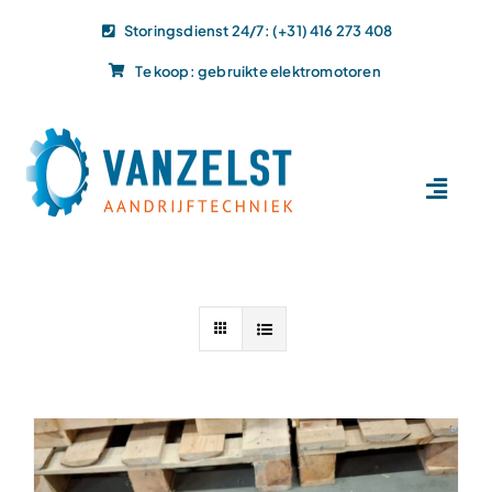
Ga
Storingsdienst 24/7: (+31) 416 273 408
naar
Te koop: gebruikte elektromotoren
inhoud
Toggl
Navig
Home
Dit doen wij
Dit leveren wij
Vacatures
Actueel
Projecten