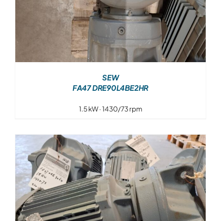
SEW
FA47 DRE90L4BE2HR
1.5 kW · 1430/73 rpm