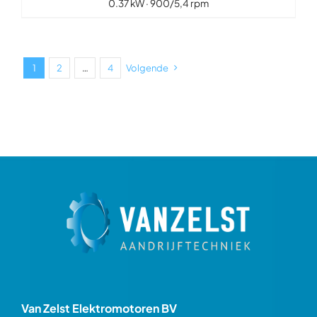
0.37 kW · 900/5,4 rpm
1
2
…
4
Volgende
Van Zelst Elektromotoren BV