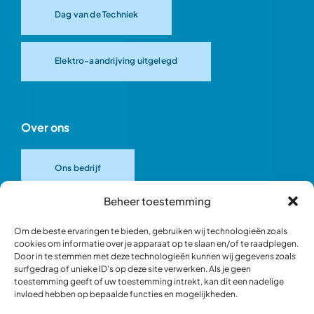
Dag van de Techniek
Elektro-aandrijving uitgelegd
Over ons
Ons bedrijf
Beheer toestemming
Onze merken
Om de beste ervaringen te bieden, gebruiken wij technologieën zoals
cookies om informatie over je apparaat op te slaan en/of te raadplegen.
Door in te stemmen met deze technologieën kunnen wij gegevens zoals
Ons team
surfgedrag of unieke ID's op deze site verwerken. Als je geen
toestemming geeft of uw toestemming intrekt, kan dit een nadelige
invloed hebben op bepaalde functies en mogelijkheden.
Verantwoord ondernemen