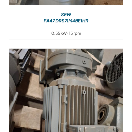
SEW
FA47 DRS71M4BE1HR
0.55 kW · 15 rpm