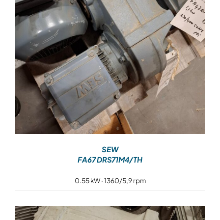
SEW
FA67 DRS71M4/TH
0.55 kW · 1360/5,9 rpm