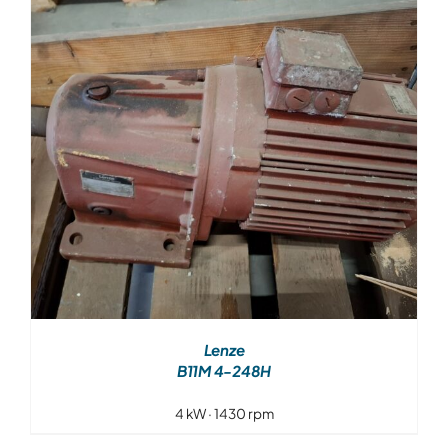
Over ons
Contact
Lenze
B11M 4-248H
4 kW · 1430 rpm