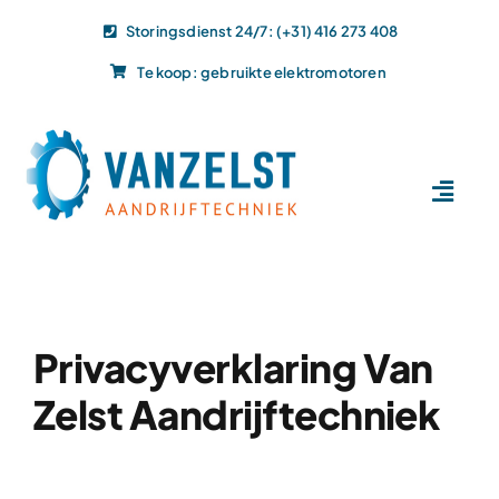
Ga
Storingsdienst 24/7: (+31) 416 273 408
naar
Te koop: gebruikte elektromotoren
inhoud
Toggl
Navig
Home
Dit doen wij
Dit leveren wij
Privacyverklaring Van
Vacatures
Zelst Aandrijftechniek
Actueel
Projecten