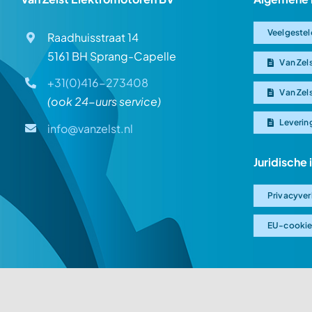
Veelgestel
Raadhuisstraat 14
5161 BH Sprang-Capelle
Van Zel
+31(0)416-273408
Van Zel
(ook 24-uurs service)
Leverin
info@vanzelst.nl
Juridische
Privacyver
EU-cookie