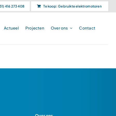
31) 416 273 408
Te koop: Gebruikte elektromotoren
Actueel
Projecten
Over ons
Contact
Over ons