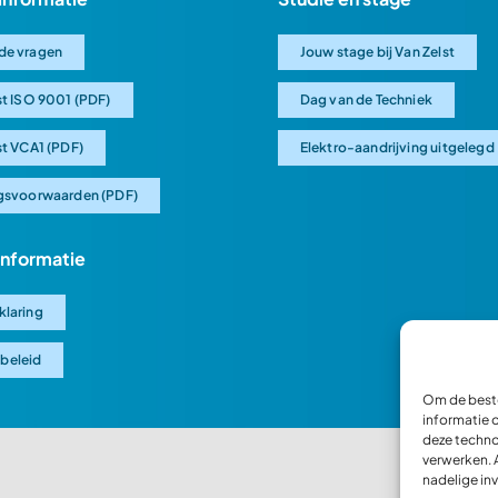
de vragen
Jouw stage bij Van Zelst
st ISO 9001 (PDF)
Dag van de Techniek
st VCA1 (PDF)
Elektro-aandrijving uitgelegd
gsvoorwaarden (PDF)
 informatie
klaring
beleid
Om de beste
informatie 
deze techno
verwerken. 
nadelige in