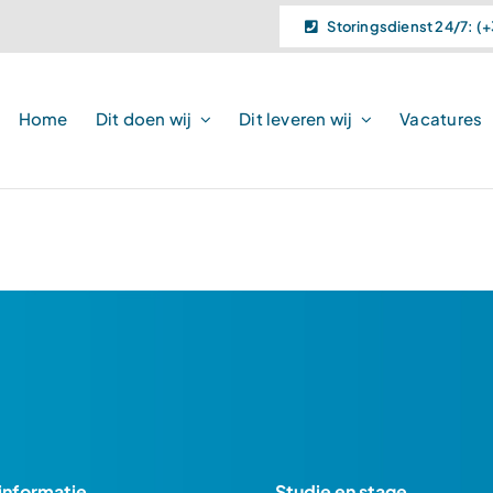
Storingsdienst 24/7: (+
Home
Dit doen wij
Dit leveren wij
Vacatures
voldoen.
informatie
Studie en stage