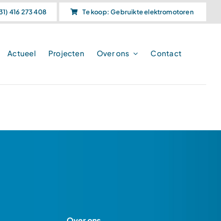
31) 416 273 408
Te koop: Gebruikte elektromotoren
Actueel
Projecten
Over ons
Contact
Over ons