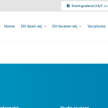
Storingsdienst 24/7: (+
Home
Dit doen wij
Dit leveren wij
Vacatures
voldoen.
informatie
Studie en stage