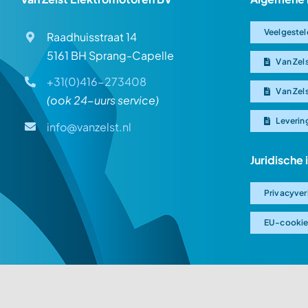
Veelgestel
Raadhuisstraat 14
5161 BH Sprang-Capelle
Van Zel
+31(0)416-273408
Van Zel
(ook 24-uurs service)
Leverin
info@vanzelst.nl
Juridische
Privacyver
EU-cookie