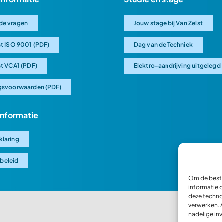
de vragen
Jouw stage bij Van Zelst
st ISO 9001 (PDF)
Dag van de Techniek
st VCA1 (PDF)
Elektro-aandrijving uitgelegd
gsvoorwaarden (PDF)
 informatie
klaring
beleid
Om de beste
informatie 
deze techno
verwerken. 
nadelige in