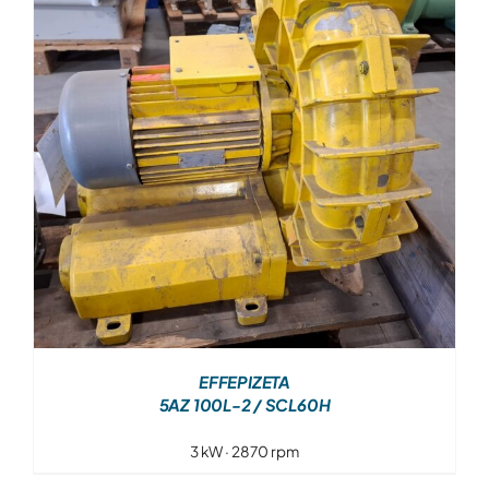
Over ons
Contact
EFFEPIZETA
5AZ 100L-2 / SCL60H
3 kW · 2870 rpm