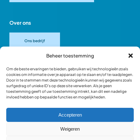
Over ons
Ons bedrijf
Beheer toestemming
Onze merken
Om de beste ervaringen te bieden, gebruiken wij technologieën zoals
cookies om informatie over je apparaat op te slaan en/of te raadplegen.
Door in te stemmen met deze technologieën kunnen wij gegevens zoals
Ons team
surfgedrag of unieke ID's op deze site verwerken. Als je geen
toestemming geeft of uw toestemming intrekt, kan dit een nadelige
invloed hebben op bepaalde functies en mogelijkheden.
Verantwoord ondernemen
Accepteren
Blik in de werkplaats
Weigeren