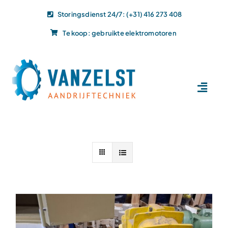
Ga
Storingsdienst 24/7: (+31) 416 273 408
naar
Te koop: gebruikte elektromotoren
inhoud
Toggl
Navig
Home
Dit doen wij
Dit leveren wij
Vacatures
Actueel
Projecten